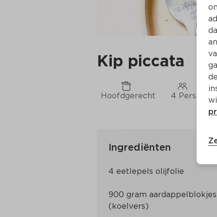
on
ad
da
an
va
Kip piccata
ga
de
in
Hoofdgerecht
4 Pers.
wi
pr
Ze
Ingrediënten
900 gram aardappelblokjes 