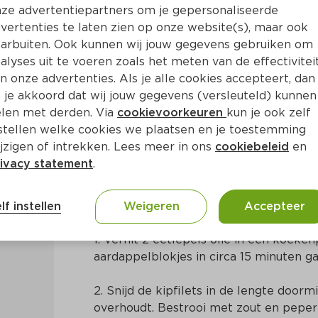
ze advertentiepartners om je gepersonaliseerde
vertenties te laten zien op onze website(s), maar ook
arbuiten. Ook kunnen wij jouw gegevens gebruiken om
alyses uit te voeren zoals het meten van de effectivitei
n onze advertenties. Als je alle cookies accepteert, dan
 je akkoord dat wij jouw gegevens (versleuteld) kunnen
len met derden. Via
cookievoorkeuren
kun je ook zelf
stellen welke cookies we plaatsen en je toestemming
Ca. 20 Min
Europees
jzigen of intrekken. Lees meer in ons
cookiebeleid
en
ivacy statement
.
Bereidingswijze
lf instellen
Weigeren
Accepteer
1. Verhit 2 eetlepels olie in een koeken
aardappelblokjes in circa 15 minuten g
2. Snijd de kipfilets in de lengte doorm
overhoudt. Bestrooi met zout en peper