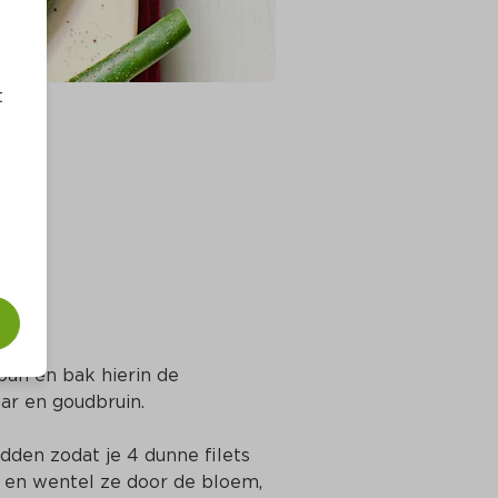
t
pan en bak hierin de 
aar en goudbruin.
idden zodat je 4 dunne filets 
 en wentel ze door de bloem, 