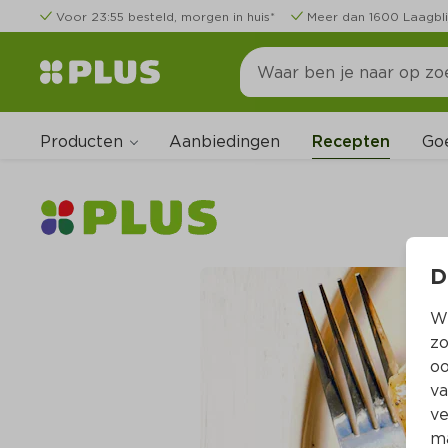
Voor 23:55 besteld, morgen in huis*
Meer dan 1600 Laagbli
Producten
Go
Aanbiedingen
Recepten
D
Wi
zo
oo
va
ve
ma