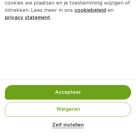
cookies we plaatsen en je toestemming wijzigen of
intrekken. Lees meer in ons
cookiebeleid
en
privacy statement
.
Kip pilav met nectarine en 
amandel
Hoofdgerecht
4 Pers.
Ca. 20 Min
Ingrediënten
Bereiding
Accepteer
Weigeren
Zelf instellen