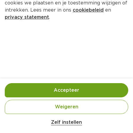
cookies we plaatsen en je toestemming wijzigen of
intrekken. Lees meer in ons
cookiebeleid
en
privacy statement
.
Kipfilet en papillotte met 
groentevulling
Hoofdgerecht
4 Pers.
Ca. 25 Min
Ingrediënten
Bereiding
Accepteer
Weigeren
Belangrijke veiligheidswaarschuwing
Amogusti olijven gevuld met citroen blik 
Zelf instellen
200g