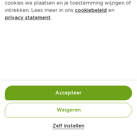
cookies we plaatsen en je toestemming wijzigen of
intrekken. Lees meer in ons
cookiebeleid
en
privacy statement
.
Kipfilet gevuld met pesto en 
parmaham
Hoofdgerecht
2 Pers.
Ca. 35 Min
Ingrediënten
Bereiding
Accepteer
Weigeren
Zelf instellen