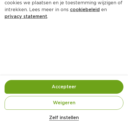
cookies we plaatsen en je toestemming wijzigen of
intrekken. Lees meer in ons
cookiebeleid
en
privacy statement
.
Kipsaté met ananas
Hoofdgerecht
4 Pers.
Ca. 20 Min
Ingrediënten
Bereiding
Accepteer
Weigeren
Zelf instellen