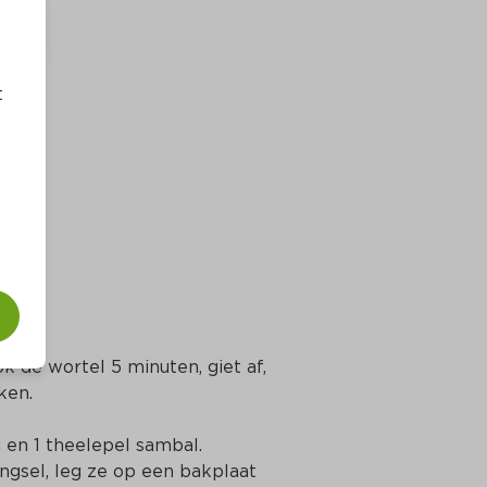
t
 de wortel 5 minuten, giet af, 
ken.
en 1 theelepel sambal. 
gsel, leg ze op een bakplaat 