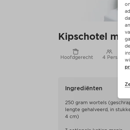
on
ad
da
an
va
Kipschotel me
ga
de
in
Hoofdgerecht
4 Pers.
wi
pr
Ze
Ingrediënten
250 gram wortels (geschrapt
lengte gehalveerd, in stukke