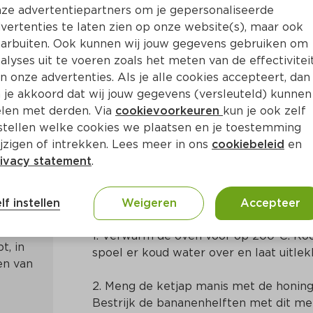
ze advertentiepartners om je gepersonaliseerde
vertenties te laten zien op onze website(s), maar ook
arbuiten. Ook kunnen wij jouw gegevens gebruiken om
alyses uit te voeren zoals het meten van de effectivitei
n onze advertenties. Als je alle cookies accepteert, dan
t gebakken banaan
 je akkoord dat wij jouw gegevens (versleuteld) kunnen
len met derden. Via
cookievoorkeuren
kun je ook zelf
stellen welke cookies we plaatsen en je toestemming
Ca. 30 Min
Indonesisch
jzigen of intrekken. Lees meer in ons
cookiebeleid
en
ivacy statement
.
Bereidingswijze
lf instellen
Weigeren
Accepteer
1. Verwarm de oven voor op 200°C. Kook
, in 
spoel er koud water over en laat uitlek
n van 
2. Meng de ketjap manis met de honing 
Bestrijk de bananenhelften met dit men