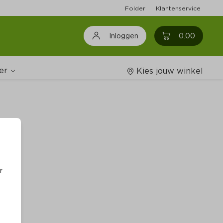
Folder
Klantenservice
0
0.00
Inloggen
er
Kies jouw winkel
Wijnshop
oodschappenlijstjes
r