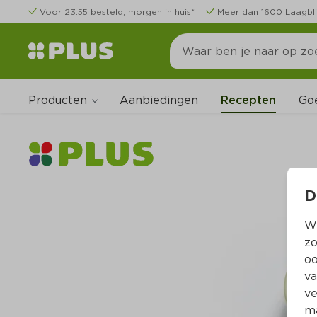
Voor 23:55 besteld, morgen in huis*
Meer dan 1600 Laagbli
Producten
Go
Aanbiedingen
Recepten
D
Wi
zo
oo
va
ve
ma