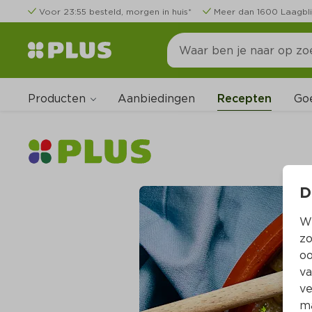
Voor 23:55 besteld, morgen in huis*
Meer dan 1600 Laagbli
Producten
Go
Aanbiedingen
Recepten
D
Wi
zo
oo
va
ve
ma