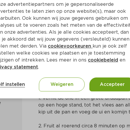
ze advertentiepartners om je gepersonaliseerde
vertenties te laten zien op onze website(s), maar ook
arbuiten. Ook kunnen wij jouw gegevens gebruiken om
alyses uit te voeren zoals het meten van de effectivitei
n onze advertenties. Als je alle cookies accepteert, dan
pruimen
 je akkoord dat wij jouw gegevens (versleuteld) kunnen
len met derden. Via
cookievoorkeuren
kun je ook zelf
stellen welke cookies we plaatsen en je toestemming
Ca. 20 Min
Midden-Oosters
jzigen of intrekken. Lees meer in ons
cookiebeleid
en
ivacy statement
.
Bereidingswijze
lf instellen
Weigeren
Accepteer
1. Verhit de olie in een grote braadpan o
op een hoge stand, tot het vlees aan al
kip uit de pan en voeg de ui en komijn 
2. Fruit al roerend circa 8 minuten op 