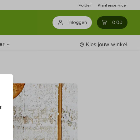
Folder
Klantenservice
0
0.00
Inloggen
er
Kies jouw winkel
Wijnshop
oodschappenlijstjes
r