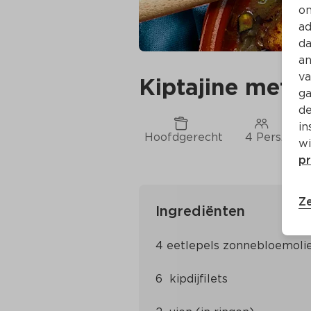
on
ad
da
an
va
Kiptajine met 
ga
de
in
Hoofdgerecht
4 Pers.
wi
pr
Ze
Ingrediënten