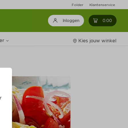
Folder
Klantenservice
0
0.00
Inloggen
er
Kies jouw winkel
Wijnshop
oodschappenlijstjes
r