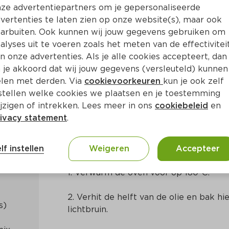
ze advertentiepartners om je gepersonaliseerde
vertenties te laten zien op onze website(s), maar ook
arbuiten. Ook kunnen wij jouw gegevens gebruiken om
alyses uit te voeren zoals het meten van de effectivitei
n onze advertenties. Als je alle cookies accepteert, dan
ais en kaas
 je akkoord dat wij jouw gegevens (versleuteld) kunnen
len met derden. Via
cookievoorkeuren
kun je ook zelf
stellen welke cookies we plaatsen en je toestemming
a. 20 Min
Mexicaans
jzigen of intrekken. Lees meer in ons
cookiebeleid
en
ivacy statement
.
Bereidingswijze
lf instellen
Weigeren
Accepteer
1. Verwarm de oven voor op 180ºC.
2. Verhit de helft van de olie en bak hi
lichtbruin.