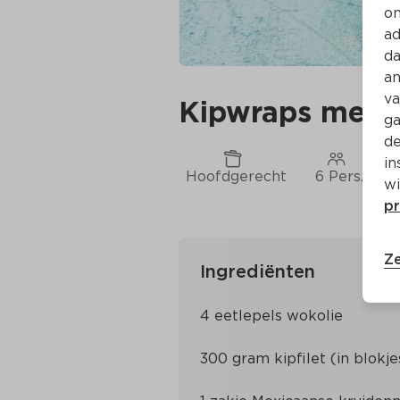
on
ad
da
an
va
Kipwraps met m
ga
de
in
Hoofdgerecht
6 Pers.
C
wi
pr
Ze
Ingrediënten