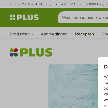
Voor 23:55 besteld, morgen in huis*
Meer dan 1600 Laagbli
Producten
Go
Aanbiedingen
Recepten
D
Wi
zo
oo
va
ve
ma