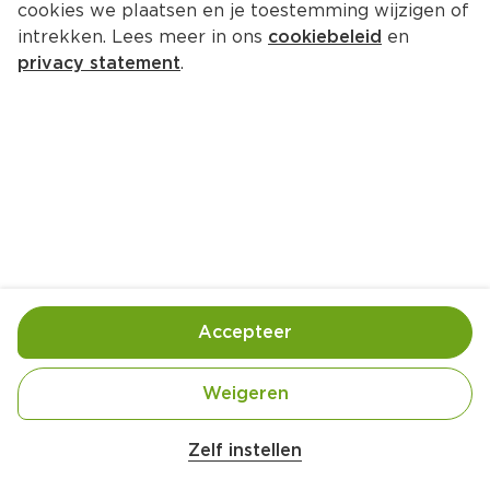
cookies we plaatsen en je toestemming wijzigen of
intrekken. Lees meer in ons
cookiebeleid
en
privacy statement
.
Kiwiflapjes met amandel
Ontbijt
4 Pers.
Ca. 20 Min
Ingrediënten
Bereiding
Accepteer
Weigeren
Zelf instellen