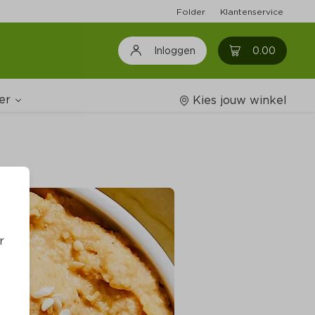
Folder
Klantenservice
0
0.00
Inloggen
er
Kies jouw winkel
Wijnshop
oodschappenlijstjes
r