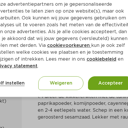
ze advertentiepartners om je gepersonaliseerde
vertenties te laten zien op onze website(s), maar ook
arbuiten. Ook kunnen wij jouw gegevens gebruiken om
alyses uit te voeren zoals het meten van de effectivitei
n onze advertenties. Als je alle cookies accepteert, dan
mus
 je akkoord dat wij jouw gegevens (versleuteld) kunnen
len met derden. Via
cookievoorkeuren
kun je ook zelf
stellen welke cookies we plaatsen en je toestemming
. 15 Min
Midden-Oosters
jzigen of intrekken. Lees meer in ons
cookiebeleid
en
ivacy statement
.
Bereidingswijze
lf instellen
Weigeren
Accepteer
1. Pureer de kikkererwten met de tahin,
paprikapoeder, komijnpoeder, cayennepe
en 2-4 eetlepels water. Schep in een k
geroosterd sesamzaad. Lekker met rau