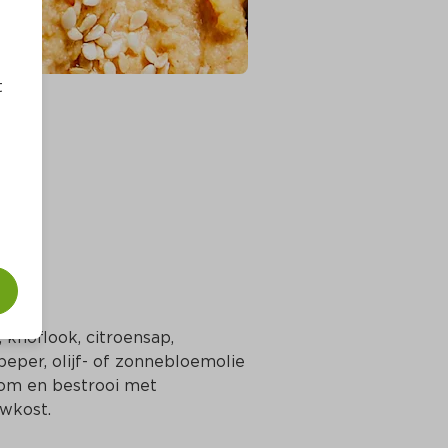
t
 knoflook, citroensap, 
per, olijf- of zonnebloemolie 
om en bestrooi met 
wkost.