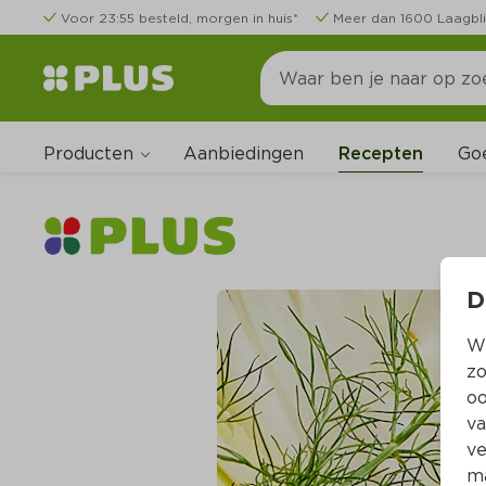
Voor 23:55 besteld, morgen in huis*
Meer dan 1600 Laagbli
Producten
Go
Aanbiedingen
Recepten
D
Wi
zo
oo
va
ve
ma