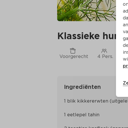
on
ad
da
an
va
Klassieke hum
ga
de
in
Voorgerecht
4 Pers.
Ca
wi
pr
Ze
Ingrediënten