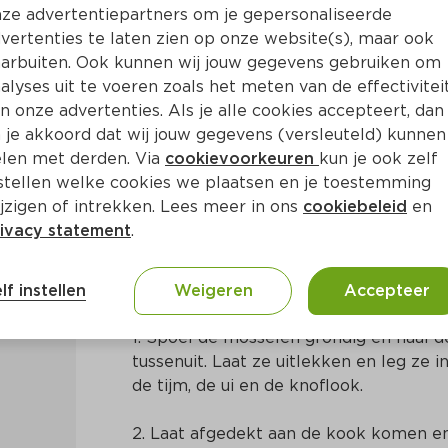
ze advertentiepartners om je gepersonaliseerde
vertenties te laten zien op onze website(s), maar ook
arbuiten. Ook kunnen wij jouw gegevens gebruiken om
alyses uit te voeren zoals het meten van de effectivitei
n onze advertenties. Als je alle cookies accepteert, dan
atineerde mosselen
 je akkoord dat wij jouw gegevens (versleuteld) kunnen
len met derden. Via
cookievoorkeuren
kun je ook zelf
stellen welke cookies we plaatsen en je toestemming
. 30 Min
Frans
jzigen of intrekken. Lees meer in ons
cookiebeleid
en
ivacy statement
.
Bereidingswijze
lf instellen
Weigeren
Accepteer
1. Spoel de mosselen grondig en haal d
tussenuit. Laat ze uitlekken en leg ze i
de tijm, de ui en de knoflook.
2. Laat afgedekt aan de kook komen en