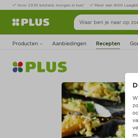
Voor 23:55 besteld, morgen in huis*
Meer dan 1600 Laagbli
Producten
Go
Aanbiedingen
Recepten
D
Wi
zo
oo
va
ve
ma