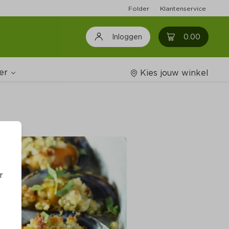
Folder
Klantenservice
0
0.00
Inloggen
er
Kies jouw winkel
Wijnshop
oodschappenlijstjes
r