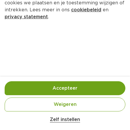
cookies we plaatsen en je toestemming wijzigen of
intrekken. Lees meer in ons
cookiebeleid
en
privacy statement
.
Knolselderij-traybake met 
krieltjes, ham en peer
Hoofdgerecht
4 Pers.
Ca. 15 Min
Ingrediënten
Bereiding
Accepteer
Weigeren
Zelf instellen