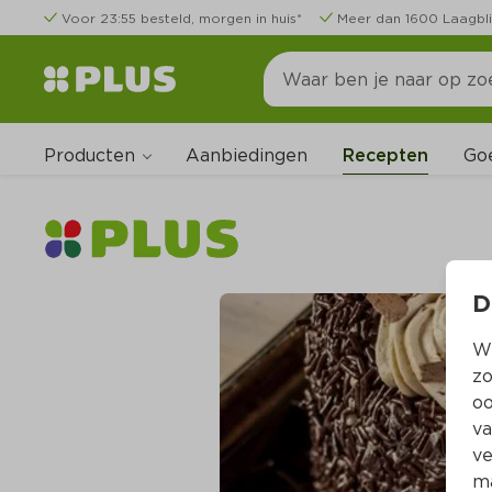
Voor 23:55 besteld, morgen in huis*
Meer dan 1600 Laagbli
Producten
Go
Aanbiedingen
Recepten
D
Wi
zo
oo
va
ve
ma