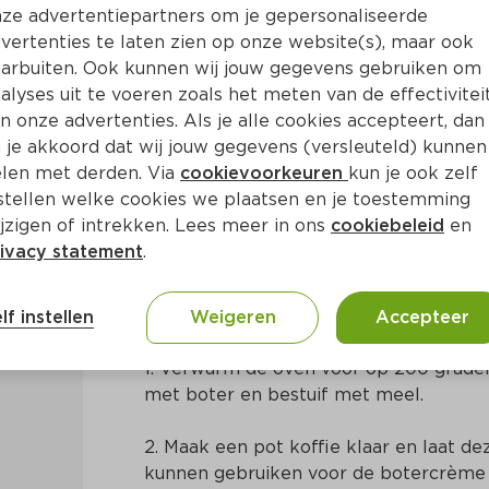
ze advertentiepartners om je gepersonaliseerde
vertenties te laten zien op onze website(s), maar ook
arbuiten. Ook kunnen wij jouw gegevens gebruiken om
alyses uit te voeren zoals het meten van de effectivitei
n onze advertenties. Als je alle cookies accepteert, dan
detaart
 je akkoord dat wij jouw gegevens (versleuteld) kunnen
len met derden. Via
cookievoorkeuren
kun je ook zelf
stellen welke cookies we plaatsen en je toestemming
 80 Min
Frans
jzigen of intrekken. Lees meer in ons
cookiebeleid
en
ivacy statement
.
Bereidingswijze
lf instellen
Weigeren
Accepteer
1. Verwarm de oven voor op 200 graden 
met boter en bestuif met meel.
2. Maak een pot koffie klaar en laat de
kunnen gebruiken voor de botercrème 