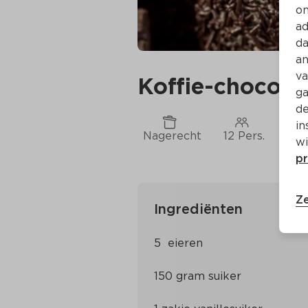
on
ad
da
an
va
Koffie-chocola
ga
de
in
Nagerecht
12 Pers.
Ca.
wi
pr
Ze
Ingrediënten