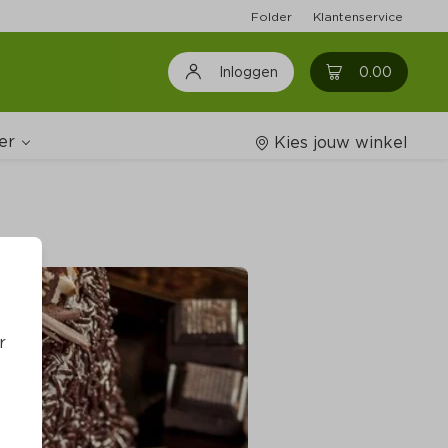
Folder
Klantenservice
0
0.00
Inloggen
er
Kies jouw winkel
Wijnshop
oodschappenlijstjes
r