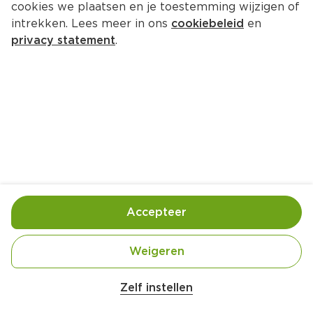
cookies we plaatsen en je toestemming wijzigen of
intrekken. Lees meer in ons
cookiebeleid
en
privacy statement
.
Köfte in tomatensaus
Hoofdgerecht
4 Pers.
Ca. 30 Min
Ingrediënten
Bereiding
Accepteer
Weigeren
Zelf instellen