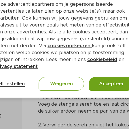
ze advertentiepartners om je gepersonaliseerde
vertenties te laten zien op onze website(s), maar ook
arbuiten. Ook kunnen wij jouw gegevens gebruiken om
alyses uit te voeren zoals het meten van de effectivitei
n onze advertenties. Als je alle cookies accepteert, dan
ras semifreddo
 je akkoord dat wij jouw gegevens (versleuteld) kunnen
len met derden. Via
cookievoorkeuren
kun je ook zelf
stellen welke cookies we plaatsen en je toestemming
20 Min
Europees
jzigen of intrekken. Lees meer in ons
cookiebeleid
en
ivacy statement
.
Bereidingswijze
lf instellen
Weigeren
Accepteer
1. Verwarm de kokosmelk in een steelpa
Voeg de stengels sereh toe en laat circ
de suiker erdoor, neem de pan van de 
2. Verwijder de sereh en giet het koko