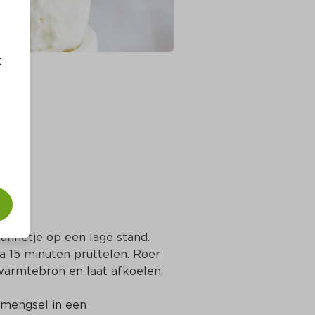
t
nnetje op een lage stand. 
a 15 minuten pruttelen. Roer 
warmtebron en laat afkoelen.
smengsel in een 