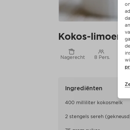
on
ad
da
an
va
Kokos-limoeng
ga
de
in
Nagerecht
8 Pers.
Ca. 
wi
pr
Ze
Ingrediënten