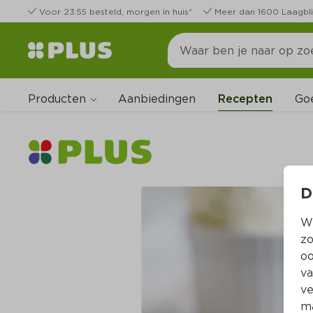
Voor 23:55 besteld, morgen in huis*
Meer dan 1600 Laagbli
Producten
Go
Aanbiedingen
Recepten
D
Wi
zo
oo
va
ve
ma