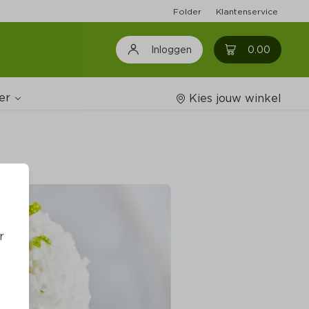
Folder
Klantenservice
0
0.00
Inloggen
er
Kies jouw winkel
Wijnshop
oodschappenlijstjes
r