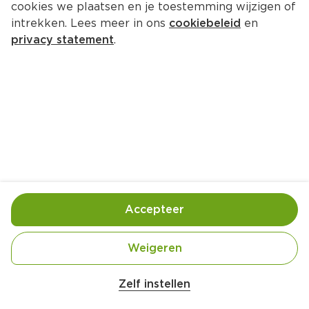
cookies we plaatsen en je toestemming wijzigen of
intrekken. Lees meer in ons
cookiebeleid
en
privacy statement
.
Kokosontbijt met mango en 
granola
Ontbijt
4 Pers.
Ca. 10 Min
Ingrediënten
Bereiding
Accepteer
Weigeren
Zelf instellen