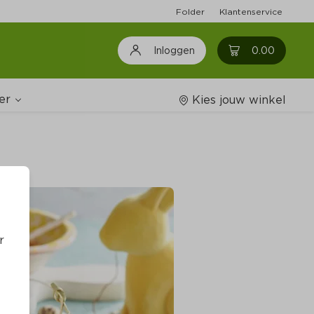
Folder
Klantenservice
0
0.00
Inloggen
er
Kies jouw winkel
Wijnshop
oodschappenlijstjes
r