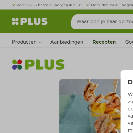
Voor 23:55 besteld, morgen in huis*
Meer dan 1600 Laagbli
Producten
Go
Aanbiedingen
Recepten
D
Wi
zo
oo
va
ve
ma