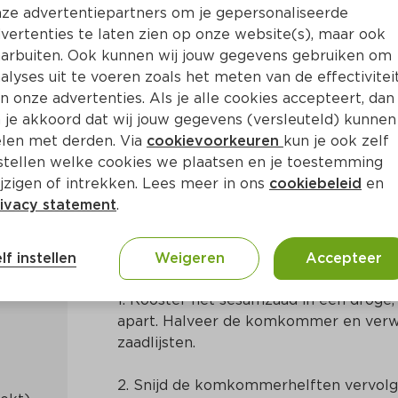
ze advertentiepartners om je gepersonaliseerde
vertenties te laten zien op onze website(s), maar ook
arbuiten. Ook kunnen wij jouw gegevens gebruiken om
alyses uit te voeren zoals het meten van de effectivitei
n onze advertenties. Als je alle cookies accepteert, dan
tjes met pittige tonijnsal
 je akkoord dat wij jouw gegevens (versleuteld) kunnen
len met derden. Via
cookievoorkeuren
kun je ook zelf
stellen welke cookies we plaatsen en je toestemming
Min
Aziatisch
jzigen of intrekken. Lees meer in ons
cookiebeleid
en
ivacy statement
.
Bereidingswijze
lf instellen
Weigeren
Accepteer
1. Rooster het sesamzaad in een droge
apart. Halveer de komkommer en verwij
zaadlijsten.
2. Snijd de komkommerhelften vervolge