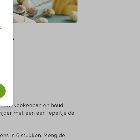
t
ade
, hete koekenpan en houd 
der met een een lepeltje de 
ns in 6 stukken. Meng de 