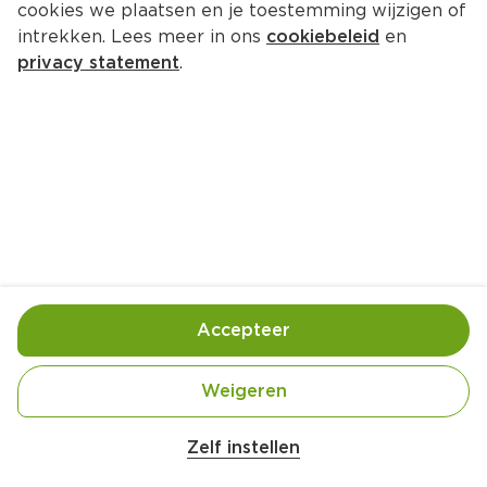
cookies we plaatsen en je toestemming wijzigen of
intrekken. Lees meer in ons
cookiebeleid
en
privacy statement
.
Konijn in romige mosterdsaus 
met roergebakken groene kool
Hoofdgerecht
4 Pers.
Ca. 50 Min
Ingrediënten
Bereiding
Accepteer
Weigeren
Zelf instellen