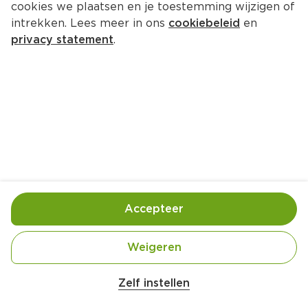
cookies we plaatsen en je toestemming wijzigen of
intrekken. Lees meer in ons
cookiebeleid
en
privacy statement
.
Koningsdaggebakjes
Nagerecht
6 Pers.
Ca. 5 Min
Ingrediënten
Bereiding
Accepteer
Weigeren
Zelf instellen