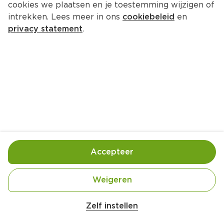
cookies we plaatsen en je toestemming wijzigen of
intrekken. Lees meer in ons
cookiebeleid
en
privacy statement
.
Koolrolletjes met spek en verse 
worst
Hoofdgerecht
4 Pers.
Ca. 15 Min
Ingrediënten
Bereiding
Accepteer
Weigeren
Zelf instellen