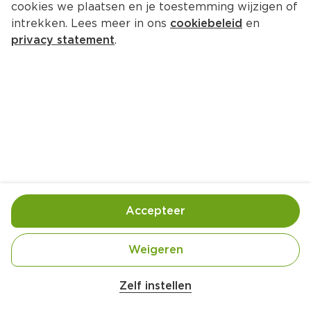
cookies we plaatsen en je toestemming wijzigen of
intrekken. Lees meer in ons
cookiebeleid
en
privacy statement
.
Koolsoep met aardappel, spek en 
prei
Lunch
2 Pers.
Ca. 15 Min
Ingrediënten
Bereiding
Accepteer
Weigeren
Zelf instellen