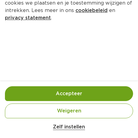
cookies we plaatsen en je toestemming wijzigen of
intrekken. Lees meer in ons
cookiebeleid
en
privacy statement
.
Kooltaart met gehakt
Hoofdgerecht
4 Pers.
Ca. 30 Min
Ingrediënten
Bereiding
Accepteer
Weigeren
Zelf instellen