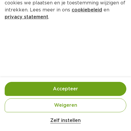
cookies we plaatsen en je toestemming wijzigen of
intrekken. Lees meer in ons
cookiebeleid
en
privacy statement
.
Krokante drumsticks uit de oven
Hoofdgerecht
4 Pers.
Ca. 40 Min
Ingrediënten
Bereiding
Accepteer
Weigeren
Zelf instellen