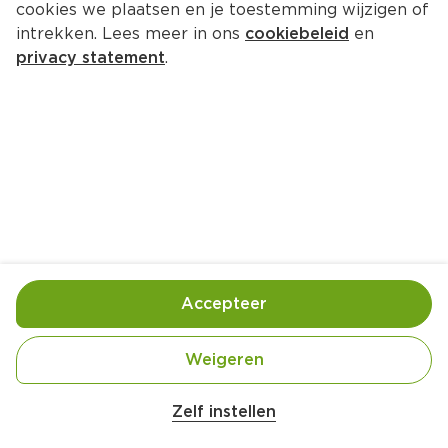
cookies we plaatsen en je toestemming wijzigen of
intrekken. Lees meer in ons
cookiebeleid
en
privacy statement
.
Krokante filopakketjes
Lunch
4 Pers.
Ingrediënten
Bereiding
Accepteer
Weigeren
Zelf instellen