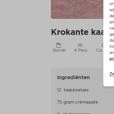
on
ad
da
an
va
Krokante kaask
ga
de
in
Borrel
4 Pers.
Ca. 5 Mi
wi
pr
Ze
Ingrediënten