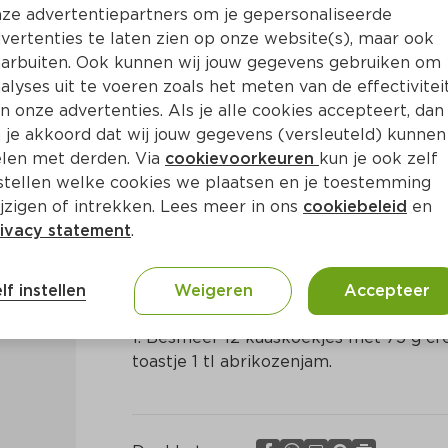
ze advertentiepartners om je gepersonaliseerde
vertenties te laten zien op onze website(s), maar ook
arbuiten. Ook kunnen wij jouw gegevens gebruiken om
alyses uit te voeren zoals het meten van de effectivitei
n onze advertenties. Als je alle cookies accepteert, dan
oekjes met paté en abrikoz
 je akkoord dat wij jouw gegevens (versleuteld) kunnen
len met derden. Via
cookievoorkeuren
kun je ook zelf
stellen welke cookies we plaatsen en je toestemming
n
Frans
jzigen of intrekken. Lees meer in ons
cookiebeleid
en
ivacy statement
.
Bereidingswijze
lf instellen
Weigeren
Accepteer
1. Besmeer 12 kaaskoekjes met 75 g cr
toastje 1 tl abrikozenjam.