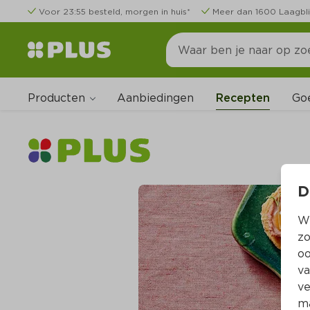
Voor 23:55 besteld, morgen in huis*
Meer dan 1600 Laagbli
Producten
Go
Aanbiedingen
Recepten
D
Wi
zo
oo
va
ve
ma