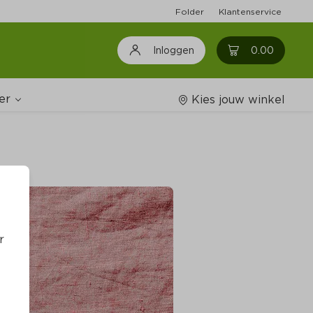
Folder
Klantenservice
0
0.00
Inloggen
er
Kies jouw winkel
Wijnshop
oodschappenlijstjes
r