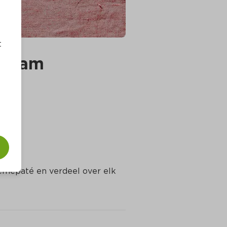
t
enjam
èmepaté en verdeel over elk 