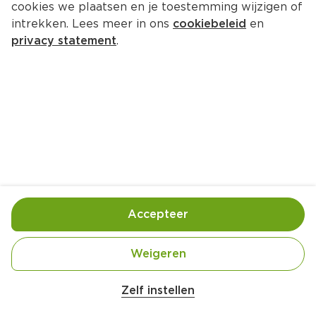
cookies we plaatsen en je toestemming wijzigen of
intrekken. Lees meer in ons
cookiebeleid
en
privacy statement
.
Krokante papadum met curry van 
bloemkool en kipstuckjes
Hoofdgerecht
4 Pers.
Ingrediënten
Bereiding
Accepteer
Weigeren
Zelf instellen