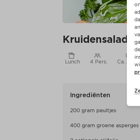
on
ad
da
an
va
Kruidensalade 
ga
de
in
Lunch
4 Pers.
Ca. 30 M
wi
pr
Ze
Ingrediënten