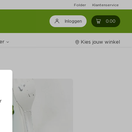
Folder
Klantenservice
0
0.00
Inloggen
er
Kies jouw winkel
Wijnshop
oodschappenlijstjes
r