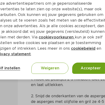
ze advertentiepartners om je gepersonaliseerde
vertenties te laten zien op onze website(s), maar ook
arbuiten. Ook kunnen wij jouw gegevens gebruiken om
alyses uit te voeren zoals het meten van de effectivitei
n onze advertenties. Als je alle cookies accepteert, dan
met zalm en rucoladressing
 je akkoord dat wij jouw gegevens (versleuteld) kunnen
len met derden. Via
cookievoorkeuren
kun je ook zelf
stellen welke cookies we plaatsen en je toestemming
in
Mediterraans
jzigen of intrekken. Lees meer in ons
cookiebeleid
en
ivacy statement
.
Bereidingswijze
lf instellen
Weigeren
Accepteer
1. Kook de peultjes 2-3 minuten. Giet ze
en laat uitlekken.
2. Snijd de onderkanten van de asperges.
de asperges met olijfolie en gril ze 4-5