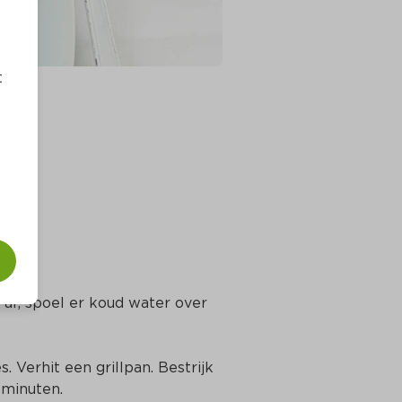
t
 af, spoel er koud water over 
 Verhit een grillpan. Bestrijk 
 minuten.