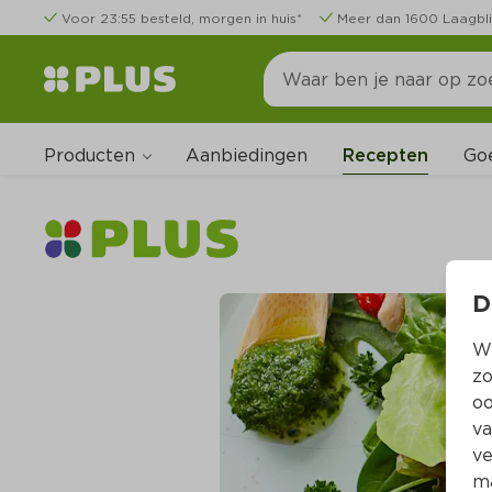
Voor 23:55 besteld, morgen in huis*
Meer dan 1600 Laagbli
Producten
Go
Aanbiedingen
Recepten
D
Wi
zo
oo
va
ve
ma