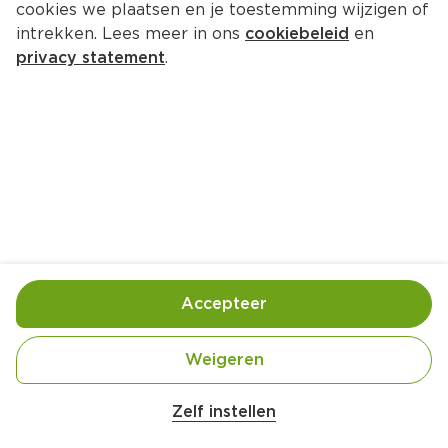
cookies we plaatsen en je toestemming wijzigen of
intrekken. Lees meer in ons
cookiebeleid
en
privacy statement
.
Kruidentaartje met Hollandse 
garnalen
Lunch
4 Pers.
Ca. 25 Min
Ingrediënten
Bereiding
Accepteer
400 gram kruimige aardappels (geschild, in 
Weigeren
Zelf instellen