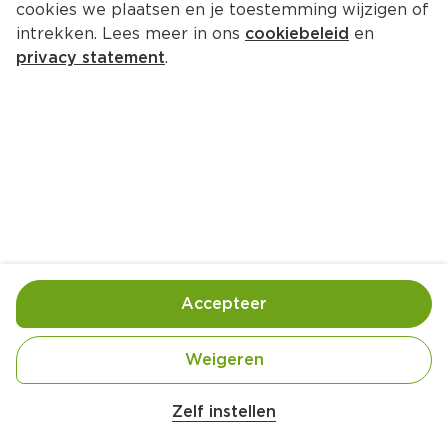
cookies we plaatsen en je toestemming wijzigen of
intrekken. Lees meer in ons
cookiebeleid
en
privacy statement
.
Kruidige couscousschotel met 
aspergelinten
4 Pers.
Ca. 25 Min
Ingrediënten
Bereiding
Accepteer
1 pot krulpeterselie
Weigeren
1 pot koriander
Zelf instellen
1 pot bieslook