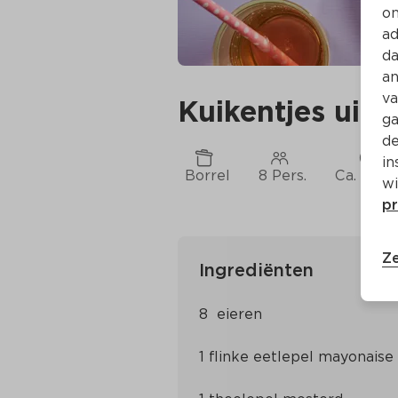
on
ad
da
an
va
Kuikentjes uit h
ga
de
in
Borrel
8 Pers.
Ca. 20 M
wi
pr
Ze
Ingrediënten