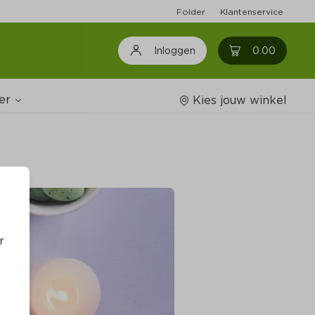
Folder
Klantenservice
0
0.00
Inloggen
er
Kies jouw winkel
Wijnshop
oodschappenlijstjes
r