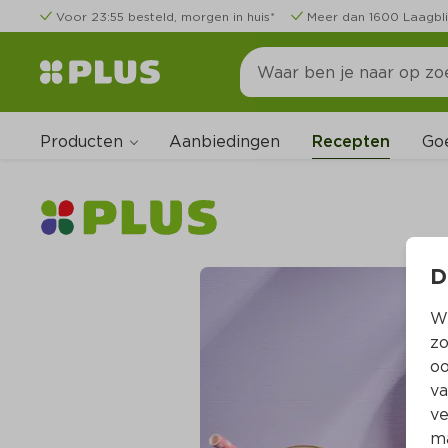
Voor 23:55 besteld, morgen in huis*
Meer dan 1600 Laagbli
Producten
Go
Aanbiedingen
Recepten
D
Wi
zo
oo
va
ve
ma