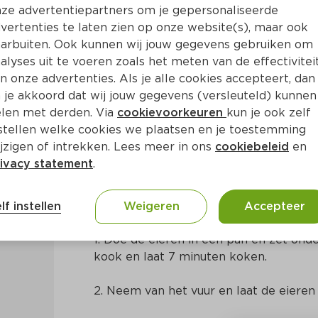
ze advertentiepartners om je gepersonaliseerde
vertenties te laten zien op onze website(s), maar ook
arbuiten. Ook kunnen wij jouw gegevens gebruiken om
alyses uit te voeren zoals het meten van de effectivitei
n onze advertenties. Als je alle cookies accepteert, dan
et ei
 je akkoord dat wij jouw gegevens (versleuteld) kunnen
len met derden. Via
cookievoorkeuren
kun je ook zelf
stellen welke cookies we plaatsen en je toestemming
in
Europees
jzigen of intrekken. Lees meer in ons
cookiebeleid
en
ivacy statement
.
Bereidingswijze
lf instellen
Weigeren
Accepteer
1. Doe de eieren in een pan en zet ond
kook en laat 7 minuten koken.
2. Neem van het vuur en laat de eieren 