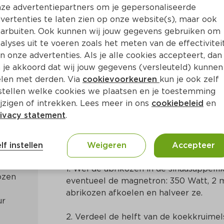
ze advertentiepartners om je gepersonaliseerde
vertenties te laten zien op onze website(s), maar ook
arbuiten. Ook kunnen wij jouw gegevens gebruiken om
alyses uit te voeren zoals het meten van de effectivitei
n onze advertenties. Als je alle cookies accepteert, dan
abrikozen
 je akkoord dat wij jouw gegevens (versleuteld) kunnen
len met derden. Via
cookievoorkeuren
kun je ook zelf
stellen welke cookies we plaatsen en je toestemming
15 Min
Nederlands
jzigen of intrekken. Lees meer in ons
cookiebeleid
en
ivacy statement
.
Bereidingswijze
lf instellen
Weigeren
Accepteer
1. Wel de abrikozen in de sinaasappelli
eventueel de magnetron: 350 Watt, 2 mi
abrikozen afkoelen en halveer ze.
2. Verdeel de helft van de koekkruimel