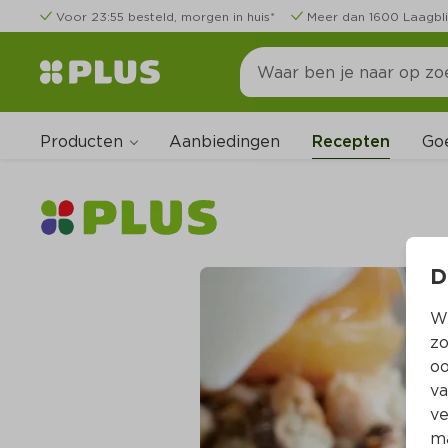
Voor 23:55 besteld, morgen in huis*
Meer dan 1600 Laagbli
Producten
Go
Aanbiedingen
Recepten
D
Wi
zo
oo
va
ve
ma