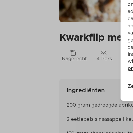
on
ad
da
an
va
Kwarkflip met 
ga
de
in
Nagerecht
4 Pers.
Ca. 
wi
pr
Ze
Ingrediënten