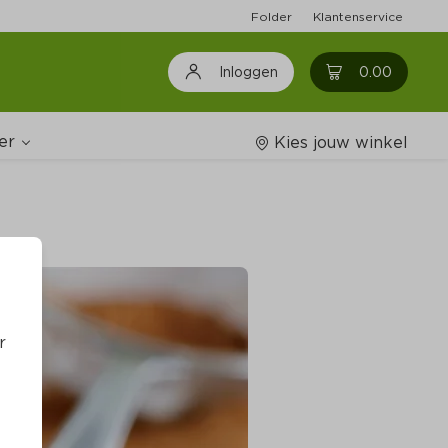
Folder
Klantenservice
0
0.00
Inloggen
er
Kies jouw winkel
Wijnshop
oodschappenlijstjes
r