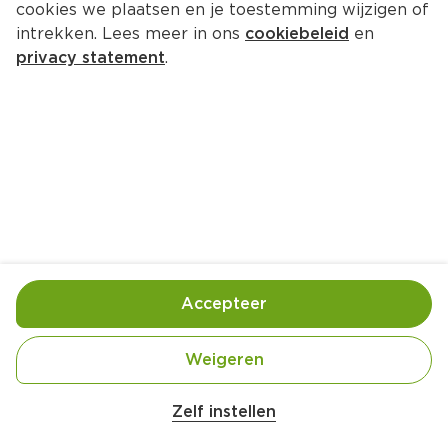
cookies we plaatsen en je toestemming wijzigen of
intrekken. Lees meer in ons
cookiebeleid
en
privacy statement
.
Laksa met kip
Hoofdgerecht
4 Pers.
Ca. 30 Min
Ingrediënten
Bereiding
Accepteer
Weigeren
Zelf instellen