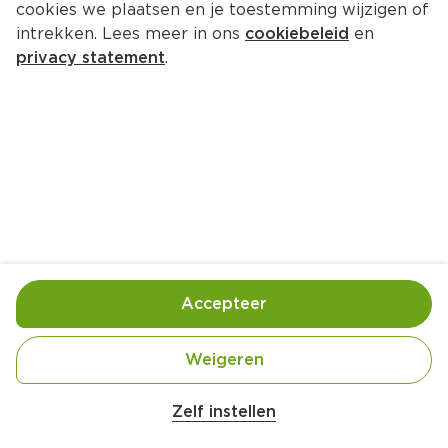
cookies we plaatsen en je toestemming wijzigen of
intrekken. Lees meer in ons
cookiebeleid
en
privacy statement
.
Lauwe pastasalade met gerookte 
zalm van Karsten Straatman
Hoofdgerecht
4 Pers.
Ca. 25 Min
Ingrediënten
Bereiding
Accepteer
Weigeren
Zelf instellen