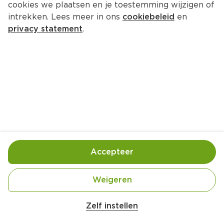
cookies we plaatsen en je toestemming wijzigen of
intrekken. Lees meer in ons
cookiebeleid
en
privacy statement
.
Lauwwarme broccoli-
linzensalade met knapperige kip
4 Pers.
Ca. 30 Min
Ingrediënten
Bereiding
Accepteer
450 gram kipfilethaasjes
Weigeren
500 gram broccoli
Zelf instellen
10 gram bieslook