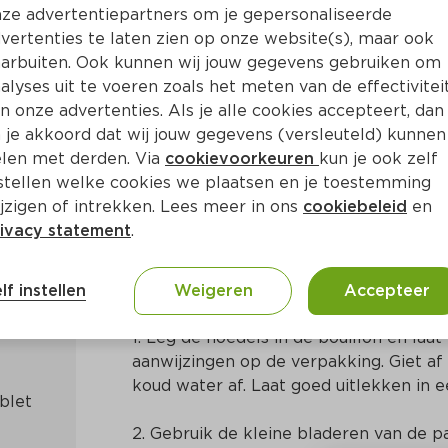
ze advertentiepartners om je gepersonaliseerde
vertenties te laten zien op onze website(s), maar ook
arbuiten. Ook kunnen wij jouw gegevens gebruiken om
alyses uit te voeren zoals het meten van de effectivitei
n onze advertenties. Als je alle cookies accepteert, dan
delsalade met paksoi
 je akkoord dat wij jouw gegevens (versleuteld) kunnen
len met derden. Via
cookievoorkeuren
kun je ook zelf
stellen welke cookies we plaatsen en je toestemming
Ca. 20 Min
Aziatisch
jzigen of intrekken. Lees meer in ons
cookiebeleid
en
ivacy statement
.
Bereidingswijze
lf instellen
Weigeren
Accepteer
1. Leg de noedels in de bouillon en laat
aanwijzingen op de verpakking. Giet af
koud water af. Laat goed uitlekken in e
2. Gebruik de kleine bladeren van de pa