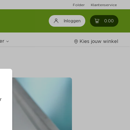
Folder
Klantenservice
0
0.00
Inloggen
er
Kies jouw winkel
Wijnshop
oodschappenlijstjes
r