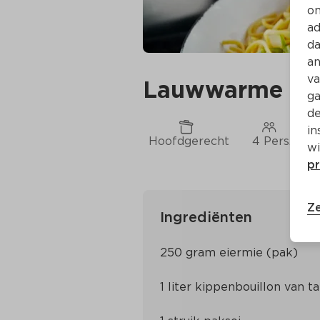
on
ad
da
an
va
Lauwwarme noe
ga
de
in
Hoofdgerecht
4 Pers.
wi
pr
Ze
Ingrediënten