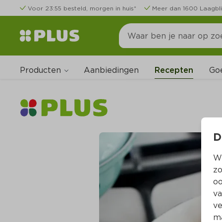
Voor 23:55 besteld, morgen in huis*
Meer dan 1600 Laagbli
Producten
Go
Aanbiedingen
Recepten
D
Wi
zo
oo
va
ve
ma