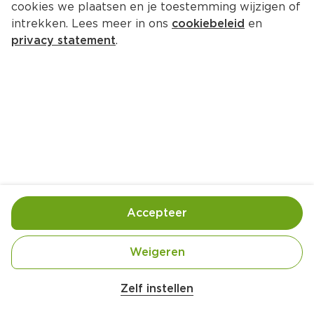
cookies we plaatsen en je toestemming wijzigen of
intrekken. Lees meer in ons
cookiebeleid
en
privacy statement
.
Linzenstoofpotje met 
paddenstoelen en broccoli
Hoofdgerecht
4 Pers.
Ca. 30 Min
Ingrediënten
Bereiding
Accepteer
Weigeren
Zelf instellen