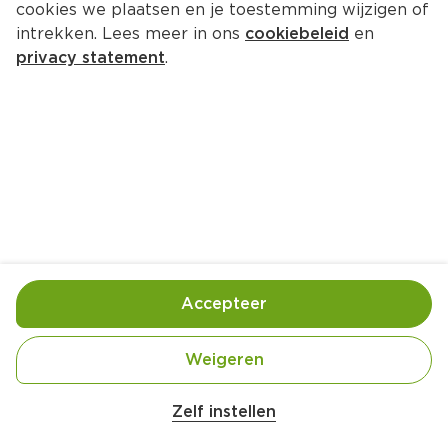
cookies we plaatsen en je toestemming wijzigen of
intrekken. Lees meer in ons
cookiebeleid
en
privacy statement
.
Loaded fries met pulled pork
Hoofdgerecht
3 Pers.
Ca. 30 Min
Ingrediënten
Bereiding
Accepteer
Weigeren
Zelf instellen