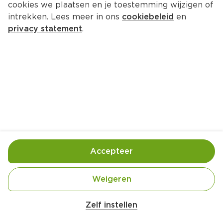
cookies we plaatsen en je toestemming wijzigen of
intrekken. Lees meer in ons
cookiebeleid
en
privacy statement
.
Loaded nacho's van de barbecue
Voorgerecht
4 Pers.
Ca. 60 Min
Ingrediënten
Bereiding
Accepteer
Weigeren
Zelf instellen