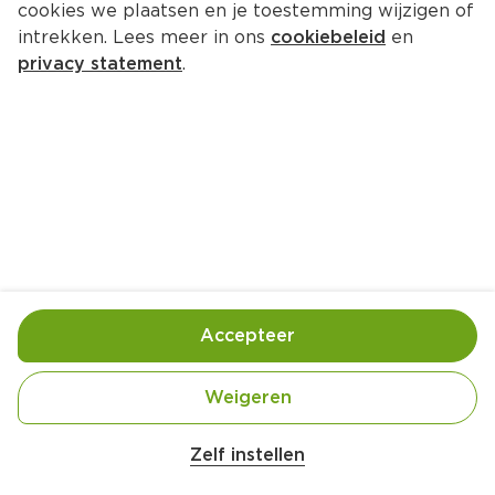
cookies we plaatsen en je toestemming wijzigen of
intrekken. Lees meer in ons
cookiebeleid
en
privacy statement
.
Maaltijdsalade van zoete 
aardappel en pinda's
Hoofdgerecht
4 Pers.
Ca. 20 Min
Ingrediënten
Bereiding
Accepteer
Weigeren
Zelf instellen