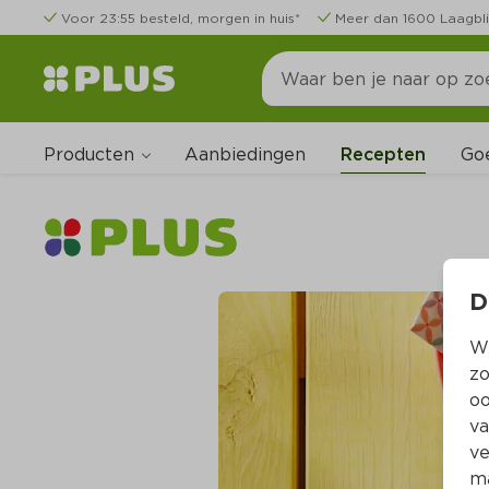
Voor 23:55 besteld, morgen in huis*
Meer dan 1600 Laagbli
Producten
Go
Aanbiedingen
Recepten
D
Wi
zo
oo
va
ve
ma