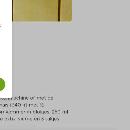
t
eukenmachine of met de 
 maïs (340 g) met ½ 
komkommer in blokjes, 250 ml 
e extra vierge en 3 takjes 