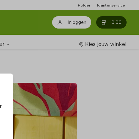
Folder
Klantenservice
0
0.00
Inloggen
er
Kies jouw winkel
Wijnshop
oodschappenlijstjes
r