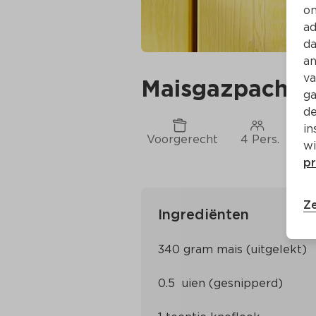
on
ad
da
an
va
Maisgazpacho
ga
de
in
Voorgerecht
4 Pers.
Ca
wi
pr
Ze
Ingrediënten