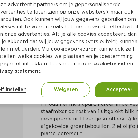
ze advertentiepartners om je gepersonaliseerde
vertenties te laten zien op onze website(s), maar ook
arbuiten. Ook kunnen wij jouw gegevens gebruiken om
alyses uit te voeren zoals het meten van de effectivitei
n onze advertenties. Als je alle cookies accepteert, dan
 je akkoord dat wij jouw gegevens (versleuteld) kunnen
len met derden. Via
cookievoorkeuren
kun je ook zelf
stellen welke cookies we plaatsen en je toestemming
. 15 Min
Mediterraans
jzigen of intrekken. Lees meer in ons
cookiebeleid
en
ivacy statement
.
Bereidingswijze
lf instellen
Weigeren
Accepteer
1. Houd 1 el maïs apart. Pureer in de k
staafmixer de rest van 1 uitgelekt blik
gesnipperde ui, 1 teentje knoflook, ½ 
afgekoelde groentebouillon, 2 el olijfoli
platte peterselie.