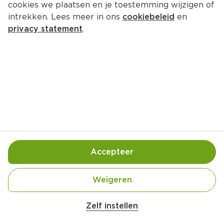
cookies we plaatsen en je toestemming wijzigen of
intrekken. Lees meer in ons
cookiebeleid
en
privacy statement
.
Maispannenkoekjes met tomaat-
komkommersaus
Lunch
4 Pers.
Ca. 25 Min
Ingrediënten
Bereiding
Accepteer
Weigeren
Zelf instellen