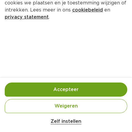
cookies we plaatsen en je toestemming wijzigen of
intrekken. Lees meer in ons
cookiebeleid
en
privacy statement
.
Makkelijke chocoladetaart
Nagerecht
12 Pers.
Ca. 20 Min
Ingrediënten
Bereiding
Accepteer
Weigeren
Belangrijke veiligheidswaarschuwing
Amogusti olijven gevuld met citroen blik 
Zelf instellen
200g