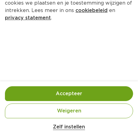
cookies we plaatsen en je toestemming wijzigen of
intrekken. Lees meer in ons
cookiebeleid
en
privacy statement
.
Makkelijke ijstaart
Nagerecht
4 Pers.
Ca. 15 Min
Ingrediënten
Bereiding
Accepteer
Weigeren
Zelf instellen