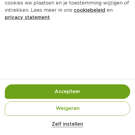
cookies we plaatsen en je toestemming wijzigen of
intrekken. Lees meer in ons
cookiebeleid
en
privacy statement
.
Makreel ‘gegaard' in wei met 
citrus en koolraap
Hoofdgerecht
4 Pers.
Ca. 55 Min
Ingrediënten
Bereiding
Accepteer
Weigeren
Zelf instellen