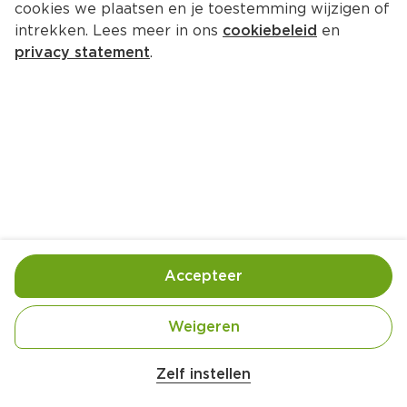
cookies we plaatsen en je toestemming wijzigen of
intrekken. Lees meer in ons
cookiebeleid
en
privacy statement
.
Makreelpaté met rode biet
Voorgerecht
4 Pers.
Ca. 15 Min
Ingrediënten
Bereiding
Accepteer
Weigeren
Zelf instellen