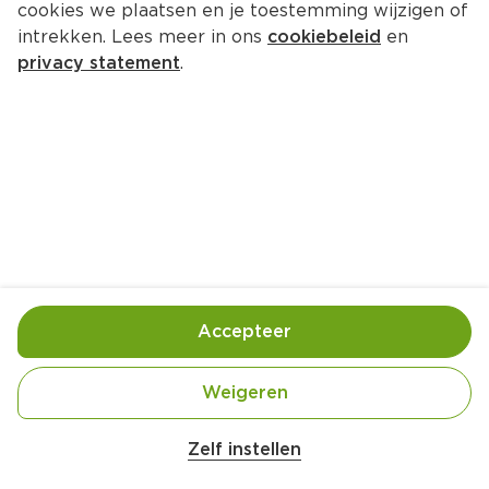
cookies we plaatsen en je toestemming wijzigen of
intrekken. Lees meer in ons
cookiebeleid
en
privacy statement
.
Mandarijn-panna cotta met kokos
Nagerecht
4 Pers.
Ca. 15 Min
Ingrediënten
Bereiding
Accepteer
Weigeren
Zelf instellen