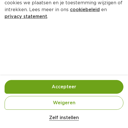
cookies we plaatsen en je toestemming wijzigen of
intrekken. Lees meer in ons
cookiebeleid
en
privacy statement
.
Mango-cheesecake-potjes
Nagerecht
4 Pers.
Ca. 25 Min
Ingrediënten
Bereiding
Accepteer
Weigeren
Zelf instellen