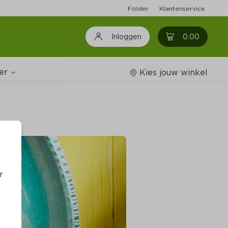
Folder
Klantenservice
0
0.00
Inloggen
er
Kies jouw winkel
Wijnshop
oodschappenlijstjes
r