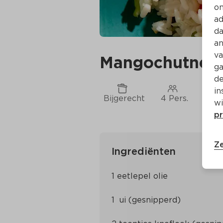
on
ad
da
an
va
Mangochutney
ga
de
in
Bijgerecht
4 Pers.
Ca. 
wi
pr
Ze
Ingrediënten