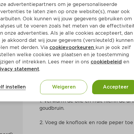
ze advertentiepartners om je gepersonaliseerde
vertenties te laten zien op onze website(s), maar ook
arbuiten. Ook kunnen wij jouw gegevens gebruiken om
alyses uit te voeren zoals het meten van de effectivitei
n onze advertenties. Als je alle cookies accepteert, dan
 je akkoord dat wij jouw gegevens (versleuteld) kunnen
len met derden. Via
cookievoorkeuren
kun je ook zelf
stellen welke cookies we plaatsen en je toestemming
30 Min
Aziatisch
jzigen of intrekken. Lees meer in ons
cookiebeleid
en
ivacy statement
.
Bereidingswijze
lf instellen
Weigeren
Accepteer
1. Verwarm de olie en fruit hierin de ui 
goudbruin.
2. Voeg de knoflook en rode peper toe