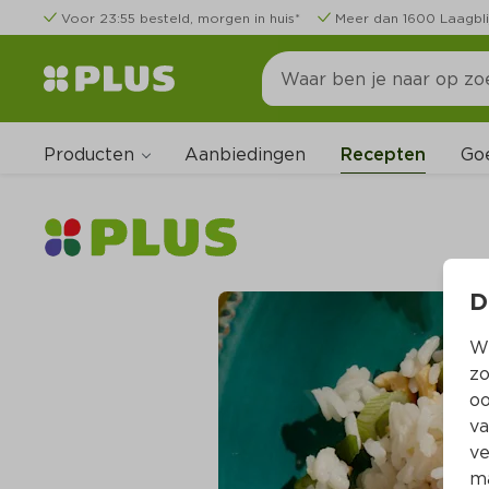
Voor 23:55 besteld, morgen in huis*
Meer dan 1600 Laagbli
Producten
Go
Aanbiedingen
Recepten
D
Wi
zo
oo
va
ve
ma