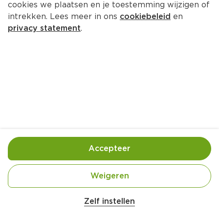
cookies we plaatsen en je toestemming wijzigen of
intrekken. Lees meer in ons
cookiebeleid
en
privacy statement
.
Mangolassi met gember
Drankje
4 Pers.
Ca. 10 Min
Ingrediënten
Bereiding
Accepteer
Weigeren
Zelf instellen