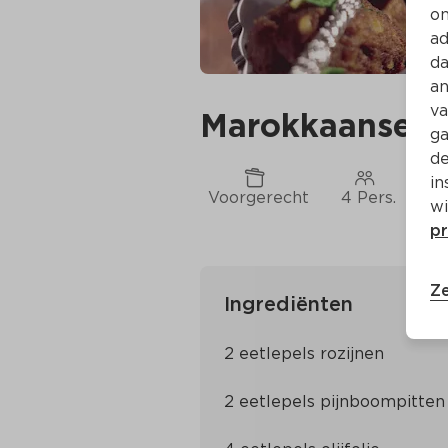
on
ad
da
an
va
Marokkaanse ge
ga
de
in
Voorgerecht
4 Pers.
Ca
wi
pr
Ze
Ingrediënten