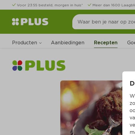
Voor 23:55 besteld, morgen in huis*
Meer dan 1600 Laagbli
Producten
Go
Aanbiedingen
Recepten
D
Wi
zo
oo
va
ve
ma