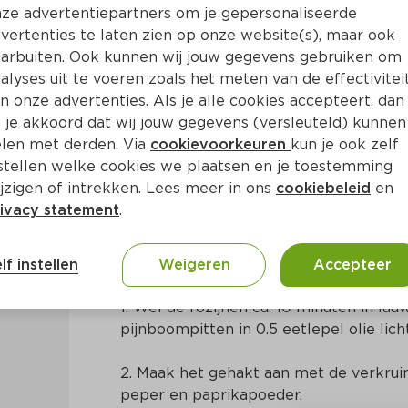
ze advertentiepartners om je gepersonaliseerde
vertenties te laten zien op onze website(s), maar ook
arbuiten. Ook kunnen wij jouw gegevens gebruiken om
alyses uit te voeren zoals het meten van de effectivitei
n onze advertenties. Als je alle cookies accepteert, dan
haktballetjes met pittige y
 je akkoord dat wij jouw gegevens (versleuteld) kunnen
len met derden. Via
cookievoorkeuren
kun je ook zelf
stellen welke cookies we plaatsen en je toestemming
. 40 Min
Marokkaans
jzigen of intrekken. Lees meer in ons
cookiebeleid
en
ivacy statement
.
Bereidingswijze
lf instellen
Weigeren
Accepteer
1. Wel de rozijnen ca. 10 minuten in lau
pijnboompitten in 0.5 eetlepel olie lich
2. Maak het gehakt aan met de verkruime
peper en paprikapoeder.