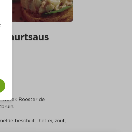
t
oghurtsaus
w water. Rooster de 
tbruin.
lde beschuit,  het ei, zout, 