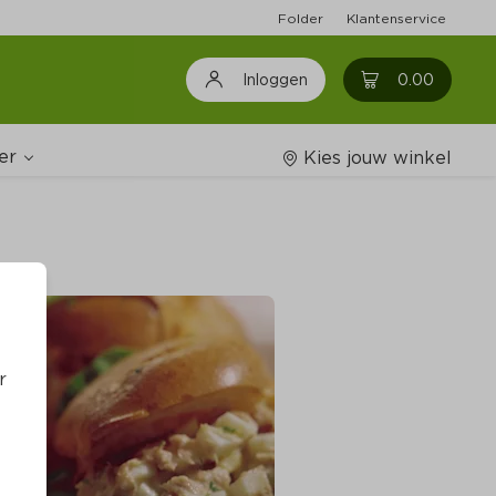
Folder
Klantenservice
0
0.00
Inloggen
er
Kies jouw winkel
Wijnshop
oodschappenlijstjes
r